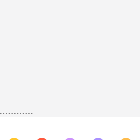
-
-
-
-
-
-
-
-
-
-
-
-