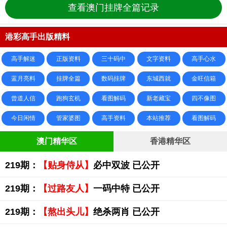
查看澳门挂牌全篇记录
港彩高手出版精料
高手解迷
正版资料
三十码中
文字资料
高手心水
蓝月亮料
挂牌全篇
数码挂牌
东城西就
金旺信箱
曾道人信
跑狗玄机
看图解码
新老藏宝
四不像图
今日闲情
管家婆图
高手资料
本站推荐
看图解码
澳门精华区
香港精华区
219期：
【贴身侍从】
必中双波 已公开
219期：
【过路友人】
一码中特 已公开
219期：
【熬出头儿】
绝杀两肖 已公开