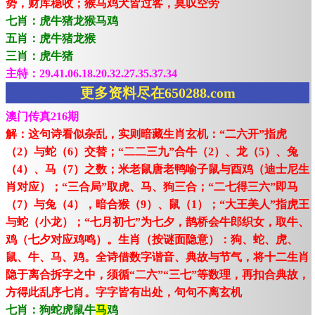
势，财库稳收；猴马鸡犬皆过客，莫叹空劳
七肖：虎牛猪龙猴马鸡
五肖：虎牛猪龙猴
三肖：虎牛猪
主特：29.41.06.18.20.32.27.35.37.34
更多资料尽在650288.com
澳门传真216期
解：这句诗看似杂乱，实则暗藏生肖玄机：“二六开”指虎
（2）与蛇（6）交替；“二二三九”合牛（2）、龙（5）、兔
（4）、马（7）之数；米老鼠唐老鸭喻子鼠与酉鸡（迪士尼生
肖对应）；“三合局”取虎、马、狗三合；“二七得三六”即马
（7）与兔（4），暗合猴（9）、鼠（1）；“大王美人”指虎王
与蛇（小龙）；“七月初七”为七夕，鹊桥会牛郎织女，取牛、
鸡（七夕对应鸡鸣）。生肖（按谜面隐意）：狗、蛇、虎、
鼠、牛、马、鸡。全诗借数字谐音、典故与节气，将十二生肖
隐于离合拆字之中，须循“二六”“三七”等数理，再扣合典故，
方得此乱序七肖。字字皆有出处，句句不离玄机
七肖：狗蛇虎鼠牛
马
鸡