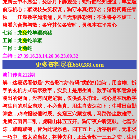
龙腾云中不恋尘，兔卧月下静观变；蛇行曲径知进退，羊立坡
前忘机心；猴戏枝头笑权谋，狗守本真拒浮名；猪卧闲庭任春
秋——江湖数字如潮涌，风自无形胜彩翎；不逐将令不媚王，
淡看六合聚与散；各守其位各安时，灵机本在平常心
七肖：龙
兔
蛇羊猴狗猪
五肖：龙
兔
蛇羊猴
三肖：龙
兔
蛇
主特：27.39.16.28.14.26.36.23.09.32
更多资料尽在650288.com
澳门传真212期
解：这段话看似是“六合彩”或“特码”类的打油诗，用含糊、拆
字的玄机方式暗示数字，实质上是用生肖、数字谐音和意象拼
凑出的谜面，没有固定逻辑，仅供娱乐消遣。核心是在玩数字
与生肖的对应游戏，不必当真。用生肖表达如下：牛耕田亩勤
算数，鸡鸣报晓催时辰。兔窟三穴藏玄机，马蹄踏尘数难寻。
龙腾云雨四二乱，虎啸山林五五开。狗守夜户听更鼓。七畜杂
陈，或嘶或鸣，皆为此谜添色。四下五上，拆字解画，无非求
一巧中。然太监当权，将帅失和，正应合数一三五之变，生肖