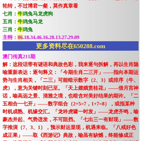
轮转，不过博君一粲，莫作真章看
七肖：
牛
鸡兔马龙虎狗
五肖：
牛
鸡兔马龙
三肖：
牛
鸡兔
主特：
06
.18.34.46.16.28.13.27.29.09
更多资料尽在650288.com
澳门传真211期
解：这段话带有谜语和典故色彩，我来逐句拆解，再以生肖隐
喻重新表达：逐句释义：「今期生肖二三开」——指向本期运
势与生肖相关，「二三」可能暗示数字（2、3）或排序（牛、
虎），意为关键时刻已至。「天上嫦娥赏桂花」——借月宫神
话，喻高远之景、清雅之境，也暗含对美好结果的期许。「二
五相合一七开」——数字组合（2+5=7，1+7=8），或指某种
时机成熟、机缘交汇。「龙吟虎啸一时发」——龙虎齐鸣，喻
豪杰并起、气势迸发，不可阻挡。「七出三一有财现」——数
字推演（7、3、1），预示财运显现，机遇来临。「八戒好色
成正果」——取《西游记》典故，喻虽有缺憾，终能修成正