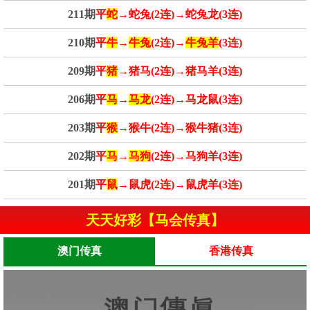
211期
平
蛇
→蛇兔(2连)→蛇兔龙(3连)
210期
平
牛
→
牛兔
(2连)→
牛兔羊
(3连)
209期
平
猪
→猪马(2连)→猪马羊(3连)
206期
平
马
→
马龙
(2连)→马龙鼠(3连)
203期
平
猴
→猴牛(2连)→猴牛猪(3连)
202期
平
马
→
马狗
(2连)→马狗羊(3连)
201期
平
鼠
→鼠虎(2连)→鼠虎羊(3连)
天天好彩【马会传真】
澳门传真
香港传真