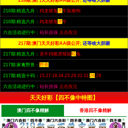
218期:澳门天天好彩AA级公开;
还等啥大胆砸
218期:精选九肖：
鸡龙猪兔
虎
牛鼠猴狗
218期:精选六肖：
鸡龙猪兔
虎
牛
六合活动进行中：
站长担保
点击投注
217期:澳门天天好彩AA级公开;
还等啥大胆砸
217期:精选九肖：
龙牛鸡猴虎猪鼠
蛇
兔
217期:家禽野兽：
野兽
217期:精选十码：
15.27.18.34.23.29.32.31.
26
.28
六合活动进行中：
站长担保
点击投注
天天好彩【四不像中特图】
澳门四不像精解
香港四不像精解