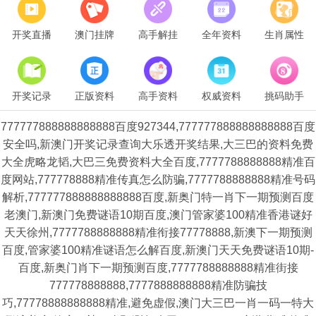
开奖直播
澳门挂牌
高手解挂
全年资料
生肖属性
开奖记录
正版资料
高手资料
权威资料
挑码助手
777777888888888888百度927344,777777888888888888百度
安全吗,新澳门开奖记录查询大乐透开奖结果,大三巴的资料免费
大全虎略龙韬,大巴三免费资料大全百度,7777788888888精准百
度网站,777778888精准传真怎么防骗,7777788888888精准号码
解析,777777888888888888百度,新奥门特一肖下一期预测百度
老澳门,新澳门免费谜语10期百度,澳门管家婆100精准香港谜好
天天徐州,7777788888888精准衔接77778888,新澳下一期预测
百度,管家婆100精准谜语怎么解百度,新澳门天天免费谜语10期-
百度,新奥门肖下一期预测百度,7777788888888精准街接
777778888888,7777888888888精准防骗技
巧,77778888888888精准,避免虚假,澳门大三巴一肖一码一特大